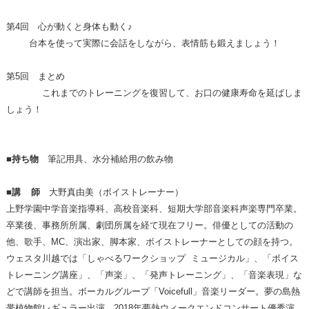
第4回
心が動くと身体も動く♪
台本を使って実際に会話をしながら、表情筋も鍛えましょう！
第5回 まとめ
これまでのトレーニングを復習して、お口の健康寿命を延ばしま
しょう！
■持ち物
筆記用具、水分補給用の飲み物
■講
師
大野真由美（ボイストレーナー）
上野学園中学音楽指導科、高校音楽科、短期大学部音楽科声楽専門卒業。
卒業後、事務所所属、劇団所属を経て現在フリー。俳優としての活動の
他、歌手、MC、演出家、脚本家、ボイストレーナーとしての顔を持つ。
ウェスタ川越では「しゃべるワークショップ ミュージカル」、「ボイス
トレーニング講座」、「声楽」、「発声トレーニング」、「音楽表現」な
どで講師を担当。ボーカルグループ「Voicefull」音楽リーダー。夢の島熱
帯植物館レギュラー出演。2018年夢熱ウィークエンドコンサート優秀演