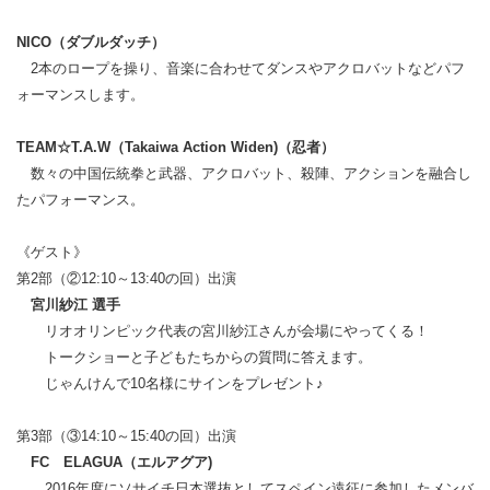
NICO（ダブルダッチ）
2本のロープを操り、音楽に合わせてダンスやアクロバットなどパフ
ォーマンスします。
TEAM☆T.A.W（Takaiwa Action Widen)（忍者）
数々の中国伝統拳と武器、アクロバット、殺陣、アクションを
融合し
たパフォーマンス。
《ゲスト》
第2部（②12:10～13:40の回）出演
宮川紗江 選手
リオオリンピック代表の宮川紗江さんが会場にやってくる！
トークショーと子どもたちからの質問に答えます。
じゃんけんで10名様にサインをプレゼント♪
第3部（③14:10～15:40の回）出演
FC ELAGUA（エルアグア)
2016年度にソサイチ日本選抜としてスペイン遠征に参加したメンバ