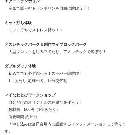
エアートランポリン
空気で膨らむトランポリンを自由に跳ぼう！！
ミット打ち体験
ミット打ちでストレス発散！？
アスレチックパーク＆創作マイブロック
パーク
大型ブロックを組み立てたり、アスレチックで遊ぼう！
ダブルダッチ体験
初めてでも必ず跳べる！スーパー縄跳び！
1回あたり 定員20名、
15分交代制
マイなわとび
ワークショップ
自分だけのオリジナルの縄跳びを作ろう！
教材費：500円（1個あたり）
所要時間 約10分
＊申し込みは当日会場内に設置するインフォメーションにて承りま
す。