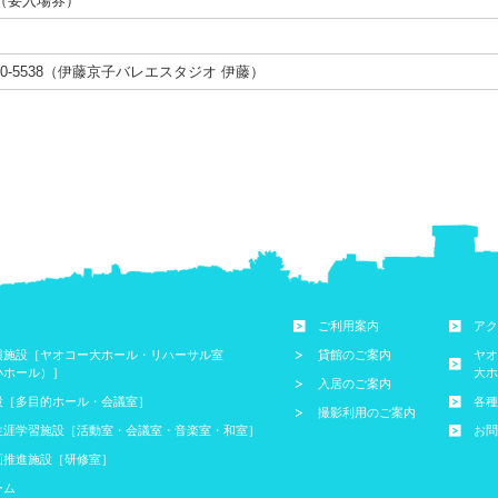
（要入場券）
1650-5538（伊藤京子バレエスタジオ 伊藤）
ご利用案内
アク
興施設［ヤオコー大ホール・リハーサル室
貸館のご案内
ヤオ
小ホール）］
大ホ
入居のご案内
設［多目的ホール・会議室］
各種
撮影利用のご案内
生涯学習施設［活動室・会議室・音楽室・和室］
お問
画推進施設［研修室］
ーム