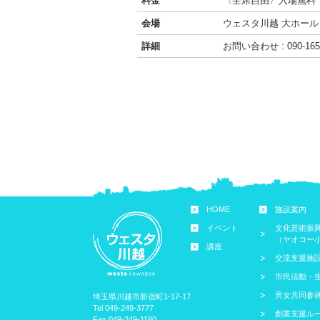
料金
〈全席自由〉入場無料
会場
ウェスタ川越 大ホール
詳細
お問い合わせ : 090-
HOME
施設案内
イベント
文化芸術振
（ヤオコー
講座
交流支援施
市民活動・
男女共同参
埼玉県川越市新宿町1-17-17
Tel 049-249-3777
創業支援ル
Fax 049-249-1180