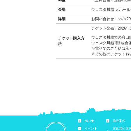
料金
〈全席自由〉1階席4,00
会場
ウェスタ川越 大ホール
詳細
お問い合わせ : onka
チケット発売：2026年
ウェスタ川越での窓口
チケット購入方
ウェスタ川越1階 総合案
法
※電話でのご予約は承
※その他のチケットお
HOME
施設案内
イベント
文化芸術振