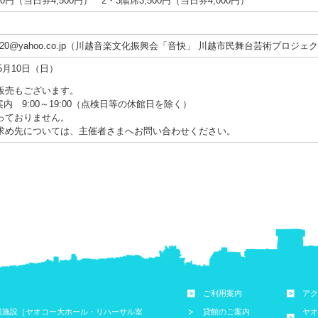
0円（当日券4,500円） 2・3階席3,500円（当日券4,000円）
i2020@yahoo.co.jp（川越音楽文化振興会「音快」 川越市民舞台芸術プロジェ
5月10日（日）
販売もございます。
内 9:00～19:00（点検日等の休館日を除く）
っておりません。
求め先については、主催者さまへお問い合わせください。
ご利用案内
アク
興施設［ヤオコー大ホール・リハーサル室
貸館のご案内
ヤオ