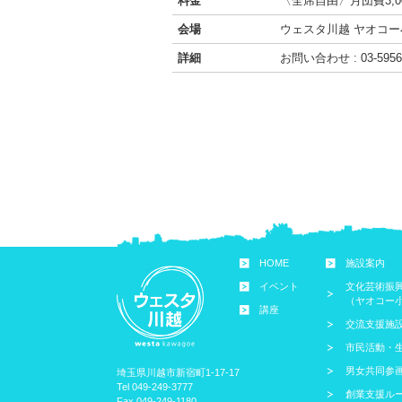
料金
〈全席自由〉月団費3,0
会場
ウェスタ川越 ヤオコ
詳細
お問い合わせ : 03-5
HOME
施設案内
イベント
文化芸術振
（ヤオコー
講座
交流支援施
市民活動・
男女共同参
埼玉県川越市新宿町1-17-17
Tel 049-249-3777
創業支援ル
Fax 049-249-1180