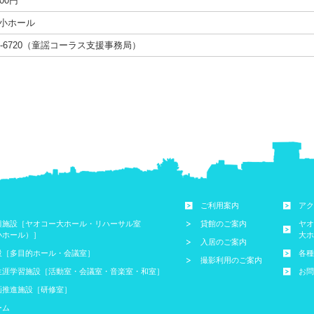
00円
ー小ホール
956-6720（童謡コーラス支援事務局）
ご利用案内
アク
興施設［ヤオコー大ホール・リハーサル室
貸館のご案内
ヤオ
小ホール）］
大ホ
入居のご案内
設［多目的ホール・会議室］
各種
撮影利用のご案内
生涯学習施設［活動室・会議室・音楽室・和室］
お問
画推進施設［研修室］
ーム