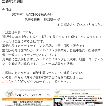
2025年2月28日
今月は
507
号室
AVIONIQS
株式会社
代表取締役 稲辺謙一 様
をご紹介させていただきました。
設立は令和
6
年
11
月。
“
世界中の車を
1
台でも多く、
1
秒でも長くキレイに保つことで人々をちょ
っとだけ笑顔にする会社
”
です。
事業内容はカーディテイリング用品の企画・開発・販売です。
主な販売先は国内外カーディテイリング事業者、自動車販売・整備事業
者、一般コンシューマーなどになります。
具体的にご説明しますとカーディテイリングとは洗車、研磨、コーティン
グ、美観維持の総称です。（ニュース記事から抜粋）
ご興味のあるかたは、創業支援ルームまでご連絡ください。
その他、今月も入居者の皆様に関する情報を掲載しました。
こちら
から
PDF
をダウンロードしてご覧ください。