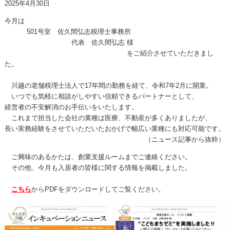
2025年4月30日
今月は
501
号室 佐久間弘志税理士事務所
代表 佐久間弘志 様
をご紹介させていただきまし
た。
川越の老舗税理士法人で
17
年間の勤務を経て、令和
7
年
2
月に開業。
いつでも気軽に相談がしやすい信頼できるパートナーとして、
経営者の不安解消のお手伝いをいたします。
これまで担当した会社の業種は医療、不動産が多くありましたが、
長い実務経験をさせていただいたおかげで幅広い業種にも対応可能です。
（ニュース記事から抜粋）
ご興味のあるかたは、創業支援ルームまでご連絡ください。
その他、今月も入居者の皆様に関する情報を掲載しました。
こちら
から
PDF
をダウンロードしてご覧ください。