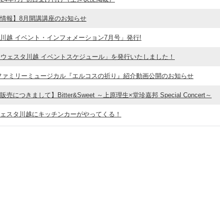
情報】8月開講講座のお知らせ
川越 イベント・インフォメーション7月号」発行!
月ウェスタ川越 イベントスケジュール」を発行いたしました！
ファミリーミュージカル『エルコスの祈り』紹介動画公開のお知らせ
につきまして】Bitter&Sweet ～上原理生×堂珍嘉邦 Special Concert～
ェスタ川越にキッチンカーがやってくる！