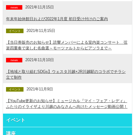
2021年11月15日
news
年末年始休館日および2022年1月度 初日受け付けのご案内
2021年11月15日
イベント
【当日券販売のお知らせ】読響メンバーによる室内楽コンサート 弦
楽四重奏で楽しむ名曲選～モーツァルトからピアソラまで～
2021年11月10日
news
【地域と取り組むSDGs】ウェスタ川越×JR川越駅のコラボでチラシ
立て制作
2021年11月9日
イベント
【YouTube更新のお知らせ】ミュージカル『マイ・フェア・レディ』
ふたりのイライザより川越のみなさんへ向けたメッセージ動画公開！
イベント
講座