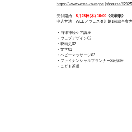
https://www.westa-kawagoe.jp/course/#2025
受付開始｜
8
月28日(木) 10:00
《先着順》
申込方法｜WEB／ウェスタ川越1階総合案内
・自律神経ケア講座
・ウェブデザイン02
・映画史02
・文学01
・ベビーマッサージ02
・ファイナンシャルプランナー2級講座
・こども茶道