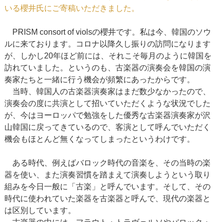
いる櫻井氏にご寄稿いただきました。
PRISM consort of violsの櫻井です。私は今、韓国のソウ
ルに来ております。コロナ以降久し振りの訪問になります
が、しかし20年ほど前には、それこそ毎月のように韓国を
訪れていました。というのも、古楽器の演奏会を韓国の演
奏家たちと一緒に行う機会が頻繁にあったからです。
当時、韓国人の古楽器演奏家はまだ数少なかったので、
演奏会の度に共演として招いていただくような状況でした
が、今はヨーロッパで勉強をした優秀な古楽器演奏家が沢
山韓国に戻ってきているので、客演として呼んでいただく
機会もほとんど無くなってしまったというわけです。
ある時代、例えばバロック時代の音楽を、その当時の楽
器を使い、また演奏習慣を踏まえて演奏しようという取り
組みを今日一般に「古楽」と呼んでいます。そして、その
時代に使われていた楽器を古楽器と呼んで、現代の楽器と
は区別しています。