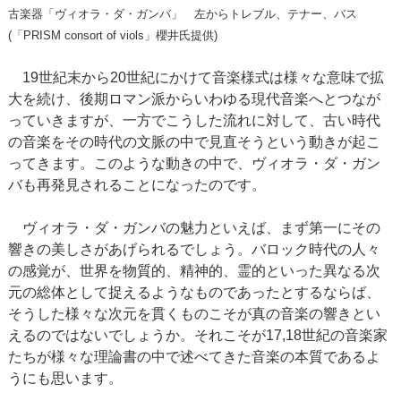
古楽器「ヴィオラ・ダ・ガンバ」 左からトレブル、テナー、バス
(「PRISM consort of viols」櫻井氏提供)
19世紀末から20世紀にかけて音楽様式は様々な意味で拡
大を続け、後期ロマン派からいわゆる現代音楽へとつなが
っていきますが、一方でこうした流れに対して、古い時代
の音楽をその時代の文脈の中で見直そうという動きが起こ
ってきます。このような動きの中で、ヴィオラ・ダ・ガン
バも再発見されることになったのです。
ヴィオラ・ダ・ガンバの魅力といえば、まず第一にその
響きの美しさがあげられるでしょう。バロック時代の人々
の感覚が、世界を物質的、精神的、霊的といった異なる次
元の総体として捉えるようなものであったとするならば、
そうした様々な次元を貫くものこそが真の音楽の響きとい
えるのではないでしょうか。それこそが17,18世紀の音楽家
たちが様々な理論書の中で述べてきた音楽の本質であるよ
うにも思います。