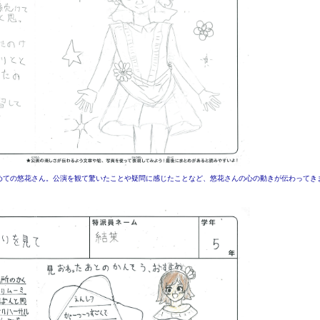
めての悠花さん。公演を観て驚いたことや疑問に感じたことなど、悠花さんの心の動きが伝わってき