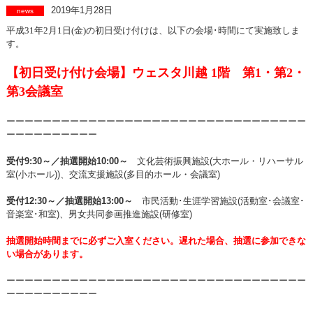
2019年1月28日
news
平成31年2月1日(金)
の初日受け付けは、以下の会場･時間にて実施致しま
す。
【初日受け付け会場】ウェスタ川越
1階
第1
・
第
2・
第3会議室
ーーーーーーーーーーーーーーーーーーーーーーーーーーーーーーーーー
ーーーーーーーーーー
受付9:30～／抽選開始10:00～
文化芸術振興施設(大ホール・リハーサル
室(小ホール))、交流支援施設(多目的ホール・会議室)
受付12:30～／抽選開始13:00～
市民活動･生涯学習施設(活動室･会議室･
音楽室･和室)、男女共同参画推進施設(研修室)
抽選開始時間までに必ずご入室ください。遅れた場合、抽選に参加できな
い場合があります。
ーーーーーーーーーーーーーーーーーーーーーーーーーーーーーーーーー
ーーーーーーーーーー